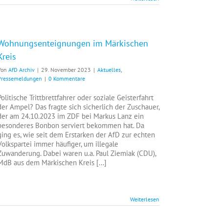
Wohnungsenteignungen im Märkischen
Kreis
Von
AfD Archiv
|
29. November 2023
|
Aktuelles
,
Pressemeldungen
|
0 Kommentare
Politische Trittbrettfahrer oder soziale Geisterfahrt
der Ampel? Das fragte sich sicherlich der Zuschauer,
der am 24.10.2023 im ZDF bei Markus Lanz ein
besonderes Bonbon serviert bekommen hat. Da
ging es, wie seit dem Erstarken der AfD zur echten
Volkspartei immer häufiger, um illegale
Zuwanderung. Dabei waren u.a. Paul Ziemiak (CDU),
MdB aus dem Märkischen Kreis [...]
Weiterlesen