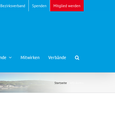
Bezirksverband
Spenden
Mitglied werden
nde
Mitwirken
Verbände
Startseite
AfD Archiv