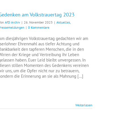
Gedenken am Volkstrauertag 2023
Von
AfD Archiv
|
26. November 2023
|
Aktuelles
,
Pressemeldungen
|
0 Kommentare
Am diesjährigen Volkstrauertag gedachten wir am
Iserlohner Ehrenmahl aus tiefer Achtung und
Dankbarkeit den tapferen Menschen, die in den
Wirren der Kriege und Vertreibung ihr Leben
gelassen haben. Euer Leid bleibt unvergessen. In
diesen stillen Momenten des Gedenkens vereinen
wir uns, um die Opfer nicht nur zu betrauern,
sondern die Erinnerung an sie als Mahnung [...]
Weiterlesen