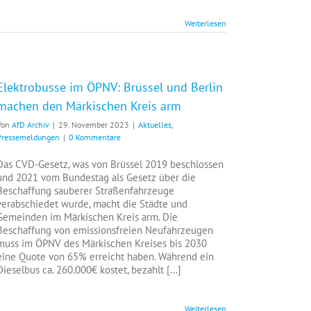
Weiterlesen
Elektrobusse im ÖPNV: Brüssel und Berlin
machen den Märkischen Kreis arm
Von
AfD Archiv
|
29. November 2023
|
Aktuelles
,
Pressemeldungen
|
0 Kommentare
Das CVD-Gesetz, was von Brüssel 2019 beschlossen
und 2021 vom Bundestag als Gesetz über die
Beschaffung sauberer Straßenfahrzeuge
verabschiedet wurde, macht die Städte und
Gemeinden im Märkischen Kreis arm. Die
Beschaffung von emissionsfreien Neufahrzeugen
muss im ÖPNV des Märkischen Kreises bis 2030
eine Quote von 65% erreicht haben. Während ein
Dieselbus ca. 260.000€ kostet, bezahlt [...]
Weiterlesen