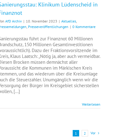
Sanierungsstau: Klinikum Lüdenscheid in
Finanznot
Von
AfD Archiv
|
10. November 2023
|
Aktuelles
,
Pressemeldungen
,
Presseveröffentlichungen
|
0 Kommentare
Sanierungsstau führt zur Finanznot 60 Millionen
Brandschutz, 150 Millionen Gesamtinvestitionen
(voraussichtlich). Dazu der Fraktionsvorsitzende im
Kreis, Klaus Laatsch: „Nötig ja, aber auch vermeidbar.
Diesen Brocken müssen demnächst aller
Voraussicht die Kommunen im Märkischen Kreis
stemmen, und das wiederum über die Kreisumlage
auch die Steuerzahler. Unumgänglich wenn wir die
Versorgung der Bürger im Kreisgebiet sicherstellen
wollen, [...]
Weiterlesen
Vor
1
2