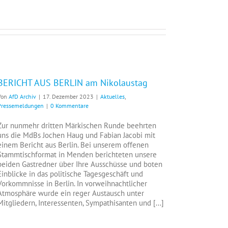
BERICHT AUS BERLIN am Nikolaustag
Von
AfD Archiv
|
17. Dezember 2023
|
Aktuelles
,
Pressemeldungen
|
0 Kommentare
Zur nunmehr dritten Märkischen Runde beehrten
uns die MdBs Jochen Haug und Fabian Jacobi mit
einem Bericht aus Berlin. Bei unserem offenen
Stammtischformat in Menden berichteten unsere
beiden Gastredner über Ihre Ausschüsse und boten
Einblicke in das politische Tagesgeschäft und
Vorkommnisse in Berlin. In vorweihnachtlicher
Atmosphäre wurde ein reger Austausch unter
Mitgliedern, Interessenten, Sympathisanten und [...]