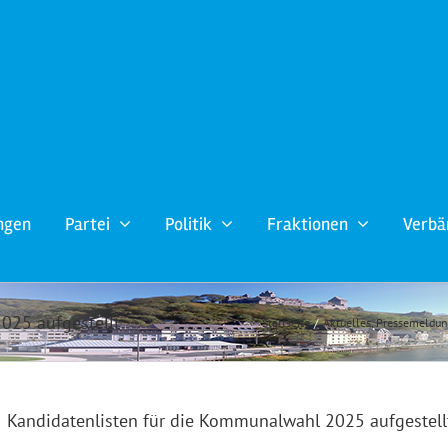
ngen
Partei
Politik
Fraktionen
Verbä
025 aufgestellt
Startseite
Aktuelles
Pressemeldu
Kandidatenlisten für die Kommunalwahl 2025 aufgestell