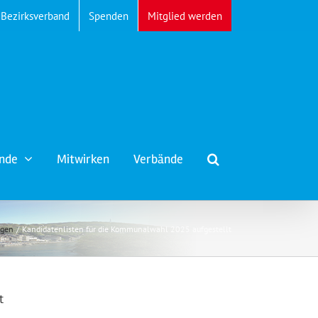
Bezirksverband
Spenden
Mitglied werden
nde
Mitwirken
Verbände
ngen
Kandidatenlisten für die Kommunalwahl 2025 aufgestellt
t