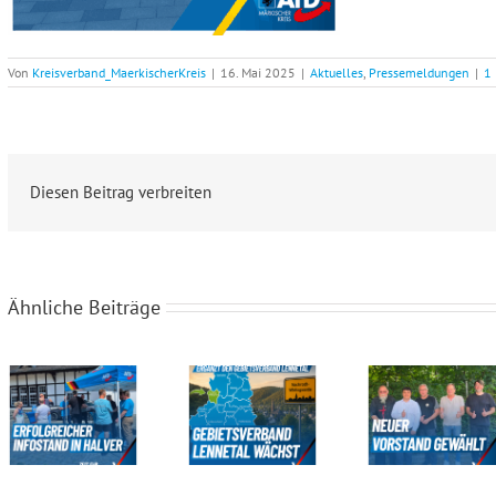
Von
Kreisverband_MaerkischerKreis
|
16. Mai 2025
|
Aktuelles
,
Pressemeldungen
|
1
Diesen Beitrag verbreiten
Ähnliche Beiträge
Erfolgreicher Infostand des Gebietsverbandes Volmetal in Halver
Der Gebietsverband Lennetal wächst
Neuer Vorstand für den Gebietsverband Menden-Hemer-Balve gewählt!