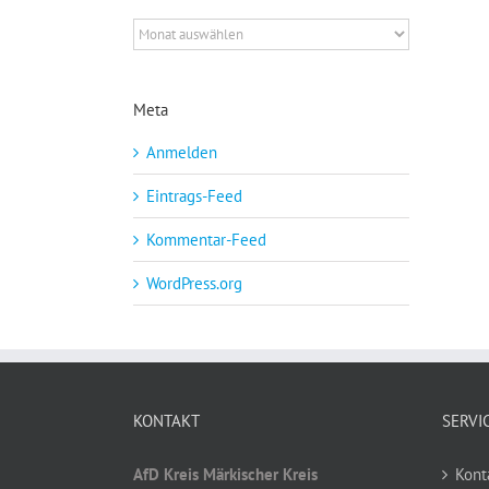
Archiv
Meta
Anmelden
Eintrags-Feed
Kommentar-Feed
WordPress.org
KONTAKT
SERVI
AfD Kreis Märkischer Kreis
Kont