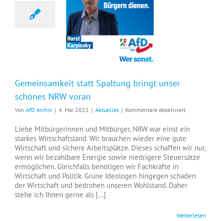
Gemeinsamkeit statt Spaltung bringt unser schönes NRW voran
Gemeinsamkeit statt Spaltung bringt unser
schönes NRW voran
für
Von
AfD Archiv
|
4. Mai 2022
|
Aktuelles
|
Kommentare deaktiviert
Gemeinsamkei
statt
Liebe Mitbürgerinnen und Mitbürger, NRW war einst ein
Spaltung
starkes Wirtschaftsland. Wir brauchen wieder eine gute
bringt
Wirtschaft und sichere Arbeitsplätze. Dieses schaffen wir nur,
unser
wenn wir bezahlbare Energie sowie niedrigere Steuersätze
schönes
ermöglichen. Gleichfalls benötigen wir Fachkräfte in
NRW
Wirtschaft und Politik. Grüne Ideologen hingegen schaden
voran
der Wirtschaft und bedrohen unseren Wohlstand. Daher
stehe ich Ihnen gerne als [...]
Weiterlesen