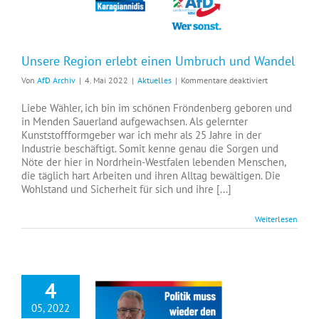
Unsere Region erlebt einen Umbruch und Wandel
für
Von
AfD Archiv
|
4. Mai 2022
|
Aktuelles
|
Kommentare deaktiviert
Unsere
Region
Liebe Wähler, ich bin im schönen Fröndenberg geboren und
erlebt
in Menden Sauerland aufgewachsen. Als gelernter
einen
Kunststoffformgeber war ich mehr als 25 Jahre in der
Umbruch
Industrie beschäftigt. Somit kenne genau die Sorgen und
und
Nöte der hier in Nordrhein-Westfalen lebenden Menschen,
Wandel
die täglich hart Arbeiten und ihren Alltag bewältigen. Die
Wohlstand und Sicherheit für sich und ihre [...]
Weiterlesen
4
05, 2022