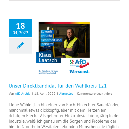
18
04, 2022
Unser Direktkandidat für den Wahlkreis 121
Unser Direktkandidat für den Wahlkreis 121
für
Von
AfD Archiv
|
18. April 2022
|
Aktuelles
|
Kommentare deaktiviert
Unser
Direktkandi
Liebe Wähler, ich bin einer von Euch. Ein echter Sauerländer,
für
manchmal etwas dickköpfig, aber mit dem Herzen am
den
richtigen Fleck. Als gelernter Elektroinstallateur, tätig in der
Wahlkreis
Industrie, weiß ich genau um die Sorgen und Probleme der
121
hier in Nordrhein-Westfalen lebenden Menschen, die täglich