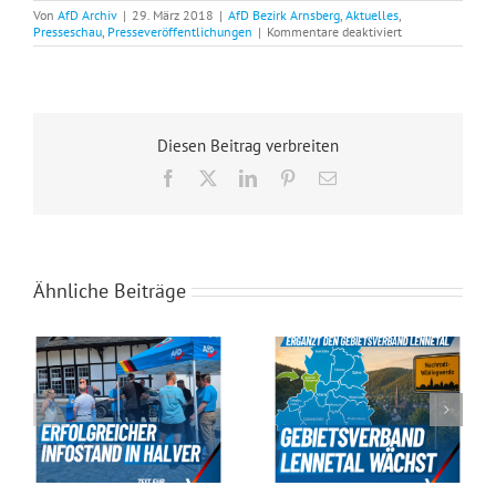
Von
AfD Archiv
|
29. März 2018
|
AfD Bezirk Arnsberg
,
Aktuelles
,
für
Presseschau
,
Presseveröffentlichungen
|
Kommentare deaktiviert
Offener
Brief
an
den
Landrat
des
Diesen Beitrag verbreiten
Märkischen
Kreis
Facebook
X
LinkedIn
Pinterest
E-
Mail
Ähnliche Beiträge
Erfolgreicher Infostand des Gebietsverbandes Volmetal in Halver
Der Gebietsverband Lennetal wächst