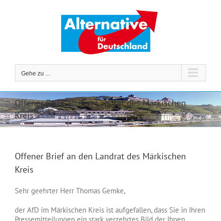
Zum
Inhalt
springen
Gehe zu ...
Offener Brief an den Landrat des Märkischen
Kreis
Offener Brief an den Landrat des Märkischen
Kreis
Sehr geehrter Herr Thomas Gemke,
der AfD im Märkischen Kreis ist aufgefallen, dass Sie in Ihren
Pressemitteilungen ein stark verzehrtes Bild der Ihnen