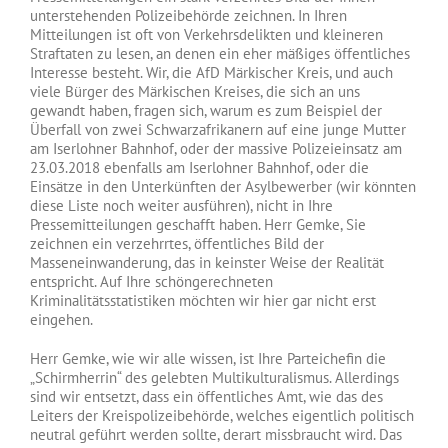
unterstehenden Polizeibehörde zeichnen. In Ihren
Mitteilungen ist oft von Verkehrsdelikten und kleineren
Straftaten zu lesen, an denen ein eher mäßiges öffentliches
Interesse besteht. Wir, die AfD Märkischer Kreis, und auch
viele Bürger des Märkischen Kreises, die s
ich an uns
gewandt haben, fragen sich, warum es zum Beispiel der
Überfall von zwei Schwarzafrikanern auf eine junge Mutter
am Iserlohner Bahnhof, oder der massive Polizeieinsatz am
23.03.2018 ebenfalls am Iserlohner Bahnhof, oder die
Einsätze in den Unterkünften der Asylbewerber (wir könnten
diese Liste noch weiter ausführen), nicht in Ihre
Pressemitteilungen geschafft haben. Herr Gemke, Sie
zeichnen ein verzehrrtes, öffentliches Bild der
Masseneinwanderung, das in keinster Weise der Realität
entspricht. Auf Ihre schöngerechneten
Kriminalitätsstatistiken möchten wir hier gar nicht erst
eingehen.
Herr Gemke, wie wir alle wissen, ist Ihre Parteichefin die
„Schirmherrin“ des gelebten Multikulturalismus. Allerdings
sind wir entsetzt, dass ein öffentliches Amt, wie das des
Leiters der Kreispolizeibehörde, welches eigentlich politisch
neutral geführt werden sollte, derart missbraucht wird. Das