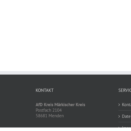
KONTAKT
SERVI
AfD Kreis Märkischer Kreis
Kont
Postfach 2104
58681 Menden
Date
Impr