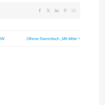
Facebook
X
LinkedIn
Pinterest
E-
Mail
NRW
Offener Stammtisch ,,MK-Mitte“