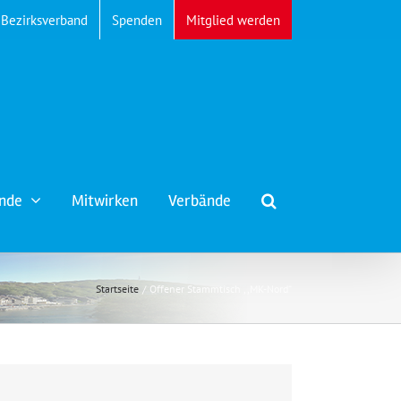
Bezirksverband
Spenden
Mitglied werden
nde
Mitwirken
Verbände
Startseite
Offener Stammtisch ,,MK-Nord“