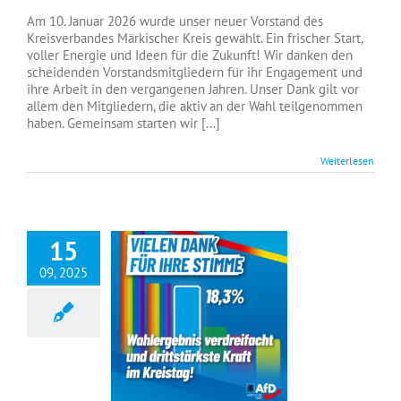
Am 10. Januar 2026 wurde unser neuer Vorstand des
Kreisverbandes Märkischer Kreis gewählt. Ein frischer Start,
voller Energie und Ideen für die Zukunft! Wir danken den
scheidenden Vorstandsmitgliedern für ihr Engagement und
ihre Arbeit in den vergangenen Jahren. Unser Dank gilt vor
allem den Mitgliedern, die aktiv an der Wahl teilgenommen
haben. Gemeinsam starten wir [...]
Weiterlesen
15
09, 2025
Vielen Dank für Ihr Vertrauen! Wahlergebnis verdreifacht, drittstärkste Kraft im Kreistag.