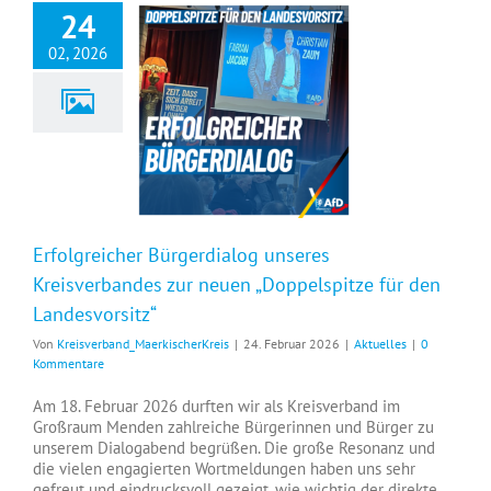
24
02, 2026
Erfolgreicher Bürgerdialog unseres Kreisverbandes zur neuen „Doppelspitze für den Landesvorsitz“
Erfolgreicher Bürgerdialog unseres
Kreisverbandes zur neuen „Doppelspitze für den
Landesvorsitz“
Von
Kreisverband_MaerkischerKreis
|
24. Februar 2026
|
Aktuelles
|
0
Kommentare
Am 18. Februar 2026 durften wir als Kreisverband im
Großraum Menden zahlreiche Bürgerinnen und Bürger zu
unserem Dialogabend begrüßen. Die große Resonanz und
die vielen engagierten Wortmeldungen haben uns sehr
gefreut und eindrucksvoll gezeigt, wie wichtig der direkte