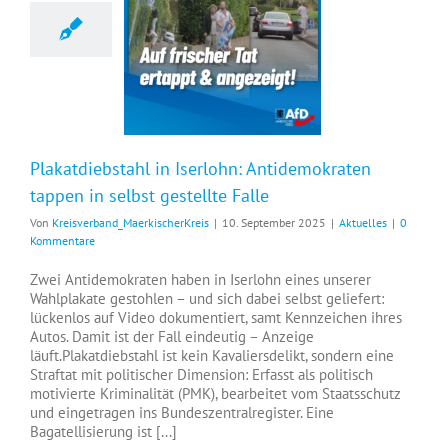
Plakatdiebstahl in Iserlohn: Antidemokraten tappen in selbst gestellte Falle
Plakatdiebstahl in Iserlohn: Antidemokraten
tappen in selbst gestellte Falle
Von
Kreisverband_MaerkischerKreis
|
10. September 2025
|
Aktuelles
|
0
Kommentare
Zwei Antidemokraten haben in Iserlohn eines unserer
Wahlplakate gestohlen – und sich dabei selbst geliefert:
lückenlos auf Video dokumentiert, samt Kennzeichen ihres
Autos. Damit ist der Fall eindeutig – Anzeige
läuft.Plakatdiebstahl ist kein Kavaliersdelikt, sondern eine
Straftat mit politischer Dimension: Erfasst als politisch
motivierte Kriminalität (PMK), bearbeitet vom Staatsschutz
und eingetragen ins Bundeszentralregister. Eine
Bagatellisierung ist [...]