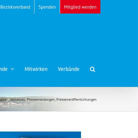
Bezirksverband
Spenden
Mitglied werden
nde
Mitwirken
Verbände
seite
Aktuelles
Pressemeldungen
Presseveröffentlichungen