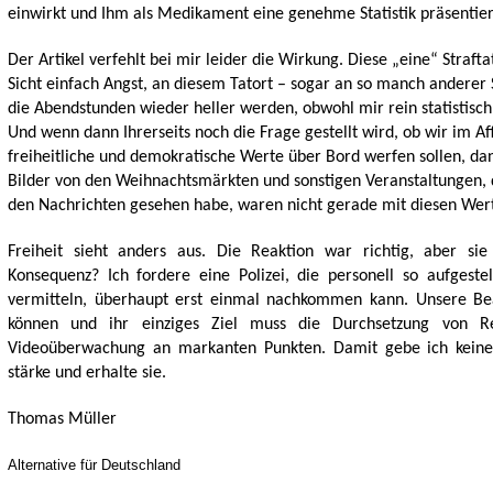
einwirkt und Ihm als Medikament eine genehme Statistik präsentier
Der Artikel verfehlt bei mir leider die Wirkung. Diese „eine“ Strafta
Sicht einfach Angst, an diesem Tatort – sogar an so manch anderer 
die Abendstunden wieder heller werden, obwohl mir rein statistisch
Und wenn dann Ihrerseits noch die Frage gestellt wird, ob wir im A
freiheitliche und demokratische Werte über Bord werfen sollen, dan
Bilder von den Weihnachtsmärkten und sonstigen Veranstaltungen, d
den Nachrichten gesehen habe, waren nicht gerade mit diesen Werte
Freiheit sieht anders aus. Die Reaktion war richtig, aber si
Konsequenz? Ich fordere eine Polizei, die personell so aufgestel
vermitteln, überhaupt erst einmal nachkommen kann. Unsere Be
können und ihr einziges Ziel muss die Durchsetzung von R
Videoüberwachung an markanten Punkten. Damit gebe ich keine 
stärke und erhalte sie.
Thomas Müller
Alternative für Deutschland