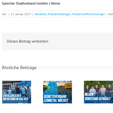
Sprecher Stadtverband Iserlohn | Hemer
Von
|
13. Januar 2017
|
Aktuelles
,
Pressemeldungen
,
Presseveröffentlichungen
|
Kom
Diesen Beitrag verbreiten
Ähnliche Beiträge
Erfolgreicher Infostand des Gebietsverbandes Volmetal in Halver
Der Gebietsverband Lennetal wächst
Neuer Vorstand für den Gebietsverband Menden-Hemer-Balve gewählt!